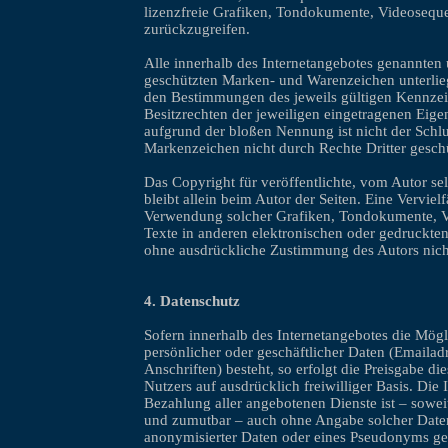
lizenzfreie Grafiken, Tondokumente, Videosequ
zurückzugreifen.
Alle innerhalb des Internetangebotes genannten 
geschützten Marken- und Warenzeichen unterlie
den Bestimmungen des jeweils gültigen Kennze
Besitzrechten der jeweiligen eingetragenen Eige
aufgrund der bloßen Nennung ist nicht der Schlu
Markenzeichen nicht durch Rechte Dritter geschü
Das Copyright für veröffentlichte, vom Autor selb
bleibt allein beim Autor der Seiten. Eine Verviel
Verwendung solcher Grafiken, Tondokumente, 
Texte in anderen elektronischen oder gedruckten
ohne ausdrückliche Zustimmung des Autors nicht
4. Datenschutz
Sofern innerhalb des Internetangebotes die Mögl
persönlicher oder geschäftlicher Daten (Emaila
Anschriften) besteht, so erfolgt die Preisgabe di
Nutzers auf ausdrücklich freiwilliger Basis. Di
Bezahlung aller angebotenen Dienste ist – sowei
und zumutbar – auch ohne Angabe solcher Date
anonymisierter Daten oder eines Pseudonyms ges