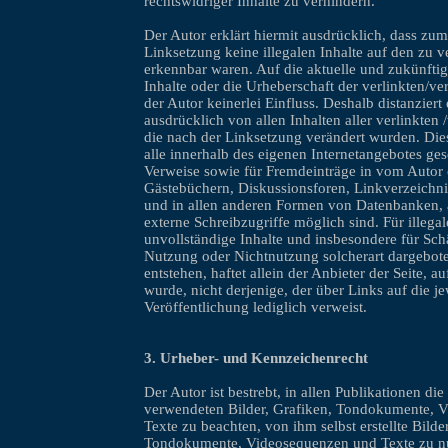
rechtswidriger Inhalte zu verhindern.
Der Autor erklärt hiermit ausdrücklich, dass zum
Linksetzung keine illegalen Inhalte auf den zu v
erkennbar waren. Auf die aktuelle und zukünftig
Inhalte oder die Urheberschaft der verlinkten/ve
der Autor keinerlei Einfluss. Deshalb distanziert 
ausdrücklich von allen Inhalten aller verlinkten 
die nach der Linksetzung verändert wurden. Diese
alle innerhalb des eigenen Internetangebotes ge
Verweise sowie für Fremdeinträge in vom Autor 
Gästebüchern, Diskussionsforen, Linkverzeichnis
und in allen anderen Formen von Datenbanken, a
externe Schreibzugriffe möglich sind. Für illegal
unvollständige Inhalte und insbesondere für Sch
Nutzung oder Nichtnutzung solcherart dargebot
entstehen, haftet allein der Anbieter der Seite, 
wurde, nicht derjenige, der über Links auf die je
Veröffentlichung lediglich verweist.
3. Urheber- und Kennzeichenrecht
Der Autor ist bestrebt, in allen Publikationen di
verwendeten Bilder, Grafiken, Tondokumente, 
Texte zu beachten, von ihm selbst erstellte Bilde
Tondokumente, Videosequenzen und Texte zu nu