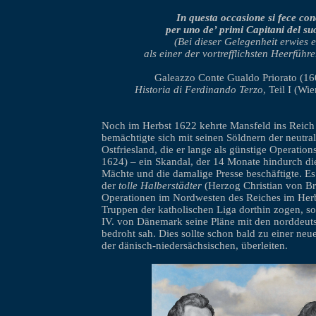
In questa occasione si fece co
per uno de’ primi Capitani del su
(Bei dieser Gelegenheit erwies e
als einer der vortrefflichsten Heerführe
Galeazzo Conte Gualdo Priorato (1
Historia di Ferdinando Terzo
, Teil I (Wi
Noch im Herbst 1622 kehrte Mansfeld ins Reich
bemächtigte sich mit seinen Söldnern der neutra
Ostfriesland, die er lange als günstige Operation
1624) – ein Skandal, der 14 Monate hindurch di
Mächte und die damalige Presse beschäftigte. E
der
tolle Halberstädter
(Herzog Christian von B
Operationen im Nordwesten des Reiches im Herb
Truppen der katholischen Liga dorthin zogen, s
IV. von Dänemark seine Pläne mit den norddeut
bedroht sah. Dies sollte schon bald zu einer neu
der dänisch-niedersächsischen, überleiten.