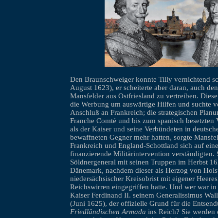
Den Braunschweiger konnte Tilly vernichtend sc
August 1623), er scheiterte aber daran, auch de
Mansfelder aus Ostfriesland zu vertreiben. Dies
die Werbung um auswärtige Hilfen und suchte v
Anschluß an Frankreich; die strategischen Planu
Franche Comté und bis zum spanisch besetzten V
als der Kaiser und seine Verbündeten in deutsc
bewaffneten Gegner mehr hatten, sorgte Mansfel
Frankreich und England-Schottland sich auf ei
finanzierende Militärintervention verständigten. 
Söldnergeneral mit seinen Truppen im Herbst 
Dänemark, nachdem dieser als Herzog von Hols
niedersächsischer Kreisobrist mit eigener Heeres
Reichswirren eingegriffen hatte. Und wer war in 
Kaiser Ferdinand II. seinem Generalissimus Walle
(Juni 1625), der offizielle Grund für die Entsen
Friedländischen Armada
ins Reich? Sie werden 