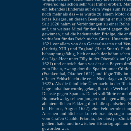
Winterkönigs
schon sehr viel früher erobert. Man
ein lebendes Hindernis auf dem Wege zum Fried
noch mehr als das – er wurde zu einem Motor d
jenes Krieges, an dessen Beendigung er nur bedin
Seit 1620 nahm er Verbindungen zu einer Reihe
auf, um weitere Mittel für den Kampf gegen die
gewinnen, und die bedeutenden Erfolge, die er da
verhießen für das Reich nichts Gutes: Unterstüt
1621 vor allem von den Generalstaaten und Ven
(Ludwig XIII.) und England (Haus Stuart). Find
behauptungsfähig, hielt er nach der böhmischen
das Liga-Heer unter Tilly in der Oberpfalz auf
1621) und entwich dann vor der aus Bayern d
zum Rhein, zwang dort die Spanier unter Córd
(Frankenthal, Oktober 1621) und fügte Tilly im 
offener Feldschlacht die erste Niederlage zu (Mi
1622). Als die feindliche Übermacht in der Rhei
Lage unhaltbar wurde, gelang ihm der Wechsel i
Dienste gegen Spanien. Dabei vollführte er mit
Braunschweig, seinem jungen und eigenwilligen 
abenteuerlichen Feldzug durch die spanischen N
bei Fleurus, August 1622), eine Feldherrnleistun
Ansehen und höchstes Lob einbrachte, sogar noc
vom Grafen Gualdo Priorato, der einst persönlic
gedient hatte und inzwischen Historiograph am 
geworden war: