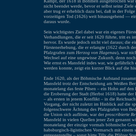
Kampf, der 1618 in Böhmen ausgebrochen war (P
nicht beendet werde, bevor er selbst seine Ziele 
aber trug er erheblich dazu bei, daß in der Folg
vorzeitigen Tod (1626) weit hinausgehend — ein
daraus wurde.
Sein wichtigstes Ziel dabei war ein eigenes Fürs
Verhandlungen, die er seit 1620 führte, tritt es 
hervor. Es wurde jedoch nicht viel daraus; die ei
Fürstenerhebung, die er erlangte (1622 durch de
Pfalzgrafen zum
Herzog von Hagenau
), war nic
Wechsel auf eine ungewisse Zukunft, denn noch 
Wie ernst es Mansfeld indes war, wie gefährlich 
werden konnte, zeigt ein kurzer Blick auf die hi
Ende 1620, als der Böhmische Aufstand zusamm
Mansfeld trotz der Entscheidung am Weißen Ber
monatelang das feste Pilsen – ein Hohn auf den k
die Eroberung der Stadt (Herbst 1618) hatte der
– als ersten in jenem Konflikt – in die Reichsacht
Vorgang, der nicht zuletzt im Hinblick auf die sp
folgenschwere Ächtung des Pfalzgrafen von Bede
die Union sich auflöste, war der
proscribierte R
Mansfeld in vielen Quellen jener Zeit genannt w
monatelang der einzige vormals böhmische Gene
habsburgisch-ligistischen Vormarsch mit einem 
entgegenstellte – sonst hätte Tilly die Pfälzer S