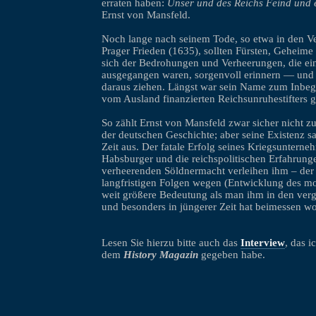
erraten haben:
Unser und des Reichs Feind und e
Ernst von Mansfeld.
Noch lange nach seinem Tode, so etwa in den 
Prager Frieden (1635), sollten Fürsten, Geheim
sich der Bedrohungen und Verheerungen, die e
ausgegangen waren, sorgenvoll erinnern — und
daraus ziehen. Längst war sein Name zum Inbegri
vom Ausland finanzierten Reichsunruhestifters 
So zählt Ernst von Mansfeld zwar sicher nicht zu
der deutschen Geschichte; aber seine Existenz sa
Zeit aus. Der fatale Erfolg seines Kriegsuntern
Habsburger und die reichspolitischen Erfahrunge
verheerenden Söldnermacht verleihen ihm – der 
langfristigen Folgen wegen (Entwicklung des mo
weit größere Bedeutung als man ihm in den ver
und besonders in jüngerer Zeit hat beimessen wo
Lesen Sie hierzu bitte auch das
Interview
, das 
dem
History Magazin
gegeben habe.