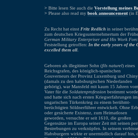
>
Bitte lesen Sie auch die
Vorstellung meines B
>
Please also read my
book announcement
(in E
Zu Recht hat einst
Fritz Redlich
in seiner berüh
zum deutschen Kriegsunternehmertum der Frühe
German Military Enterpriser and His Work Forc
Feststellung getroffen:
In the early years of th
excelled them all
.
Geboren als illegitimer Sohn (
fils naturel
) eines
Reichsgrafen, des königlich-spanischen
Gouverneurs der Provinz Luxemburg und Chiny
(damals zu den habsburgischen Niederlanden
gehörig), war Mansfeld mit kaum 15 Jahren vo
Vater für die
Soldatenprofession
bestimmt word
und hatte sich nach ersten Kriegserfahrungen im
ungarischen Türkenkrieg zu einem berühmt-
berüchtigten Söldnerführer entwickelt. Ohne Er
oder gesicherte Existenz, zum Heimatlosen
geworden, versuchte er seit 1610, die großen
Gegensätze im Europa seiner Zeit mit seinen per
Bestrebungen zu verknüpfen. In seinem verbisse
Habsburgern wirkte er unermüdlich darauf hin, 