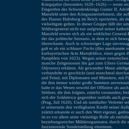
Kriegsjahre (besonders 1620–1626) — wenn nic
Eingreifen des Schwedenkönigs Gustav II. Adol
Mansfeld unter den Kriegsunternehmern, die auf
des Hauses Habsburg im Reich operierten, als de
vielseitigste gelten. In dieser Gruppe fällt der um
Söldnergeneral nicht nur aufgrund seiner kathol
Mansfeld erwies sich als ein wirklicher General
der das politische Szenario, in dem er sich bewe
überschaute. Auch in schwieriger Lage unverzag
galt er als ein
schlauer Fuchs
(dies anerkannte s
kurbayerischen
Acta Mansfeldica
, eines gegen i
Pamphlets von 1623). Wegen seiner notorischen 
manche Zeitgenossen ihn gar zum
Ulixes Germa
Odysseus
) erklären. Als gewandter Mann adelig
verhandelte er geschickt (und manchmal durcha
und Feind, mit Diplomaten und Ministern, mit F
die ihm immer wieder große Summen anvertraute
hatte er das Wesen sowohl der Offiziere als auc
Söldner, die ihm folgten, zutiefst verstanden; frei
sich der
Soldatesca
gegenüber notfalls auch gew
(Prag, Juli 1620). Und als namhafter Vertreter se
er seinerseits den verfügbaren Kredit seiner Auf
zuletzt erkannte er auch den Wert eigener, gedr
ist es vor allem seine vielseitige Rolle als einfall
beziehungsreicher Militärorganisator, durch die e
faszinierende Sonderstellung einnimmt.